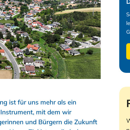
D
S
l
G
g ist für uns mehr als ein
 Instrument, mit dem wir
W
erinnen und Bürgern die Zukunft
n