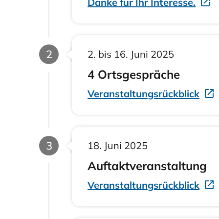
Danke für Ihr Interesse.
Phase
2
2. bis 16. Juni 2025
4 Ortsgespräche
Veranstaltungsrückblick
Phase
3
18. Juni 2025
Auftaktveranstaltung
Veranstaltungsrückblick