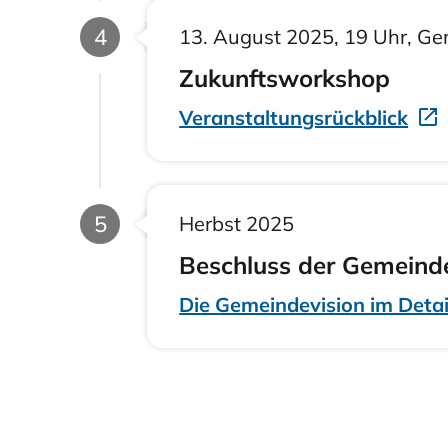
Phase
4
13. August 2025, 19 Uhr, G
Zukunftsworkshop
Veranstaltungsrückblick
Phase
5
Herbst 2025
Beschluss der Gemeind
Die Gemeindevision im Detai