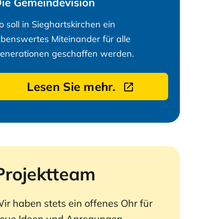
ie Gemeindevision
o soll in Sieghartskirchen ein
ebenswertes Miteinander für alle
enerationen geschaffen werden.
Lesen Sie mehr.
Projektteam
ir haben stets ein offenes Ohr für
eue Ideen und Anregungen.