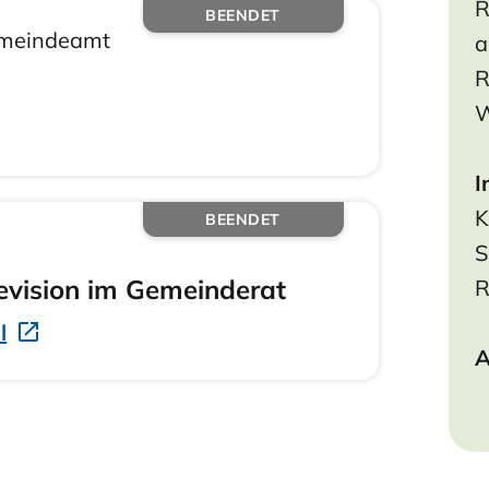
R
BEENDET
emeindeamt
a
R
W
I
K
BEENDET
S
evision im Gemeinderat
R
l
A