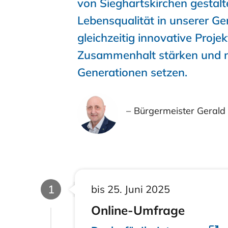
von Sieghartskirchen gestalte
Lebensqualität in unserer G
gleichzeitig innovative Proje
Zusammenhalt stärken und ne
Generationen setzen.
Bürgermeister Gerald
Phase
1
bis 25. Juni 2025
Online-Umfrage