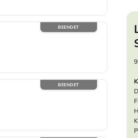
BEENDET
9
K
BEENDET
D
F
H
K
P