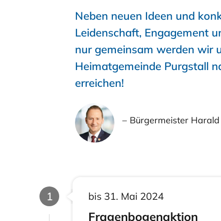
Neben neuen Ideen und konkr
Leidenschaft, Engagement un
nur gemeinsam werden wir un
Heimatgemeinde Purgstall na
erreichen!
Bürgermeister Harald
Phase
1
bis 31. Mai 2024
Fragenbogenaktion