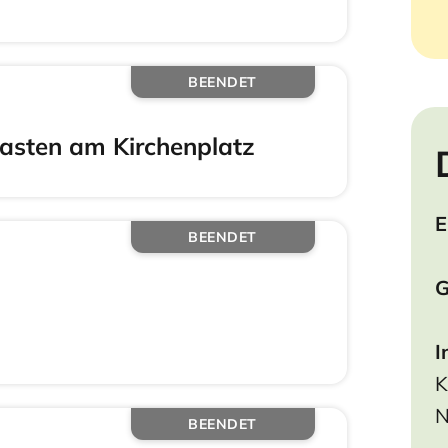
BEENDET
asten am Kirchenplatz
E
BEENDET
G
I
K
N
BEENDET