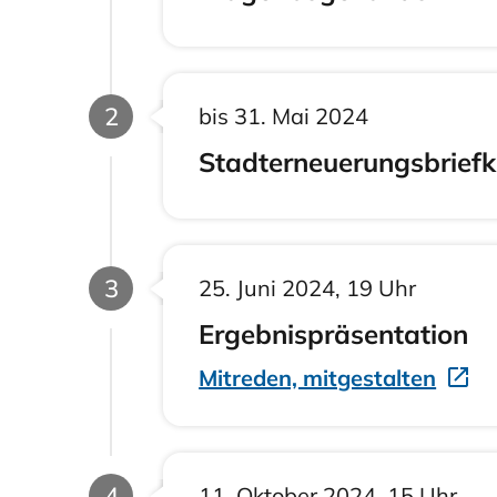
Phase
2
bis 31. Mai 2024
Stadterneuerungsbriefk
Phase
3
25. Juni 2024, 19 Uhr
Ergebnispräsentation
Mitreden, mitgestalten
Phase
4
11. Oktober 2024, 15 Uhr