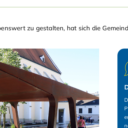
ebenswert zu gestalten, hat sich die Gemeind
D
D
P
e
n